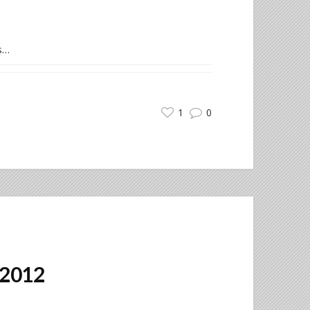
ès…
1
0
 2012