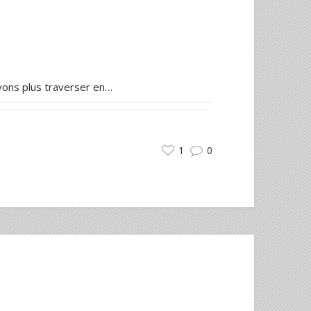
vons plus traverser en…
1
0