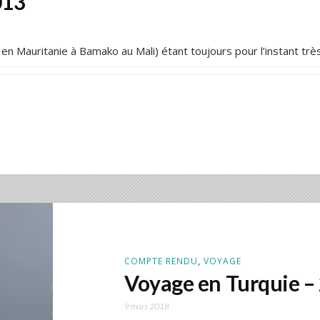
013
t en Mauritanie à Bamako au Mali) étant toujours pour l’instant tr
COMPTE RENDU
,
VOYAGE
Voyage en Turquie –
9 mars 2018