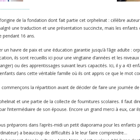
’origine de la fondation dont fait partie cet orphelinat : célèbre auteur
é une traduction et une présentation succincte, mais les enfants ont l
ée pendant 16 ans.
un havre de paix et une éducation garantie jusqu’à l’âge adulte : orph
tion, ils sont recueillis ici pour une vingtaine d’années et les niveaux 
étranger) ou des apprentissages suivant leurs capacités. Ici, il y a 43 e
enfants dans cette véritable famille où ils ont appris ce que le mot c
 commençons la répartition avant de décider de faire une journée de
elinat et une partie de la collecte de fournitures scolaires. Il faut d
par l’intermédiaire de son épouse. Encore un grand merci à eux, car il
ous préparons dans l’après-midi un petit diaporama pour les enfants p
rdinateur) a beaucoup de difficultés à le leur faire comprendre…