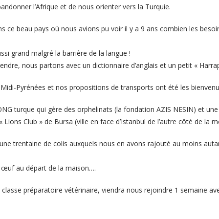
onner l’Afrique et de nous orienter vers la Turquie.
s ce beau pays où nous avions pu voir il y a 9 ans combien les besoi
si grand malgré la barrière de la langue !
dre, nous partons avec un dictionnaire d’anglais et un petit « Harrap’
Midi-Pyrénées et nos propositions de transports ont été les bienvenu
NG turque qui gère des orphelinats (la fondation AZIS NESIN) et une a
« Lions Club » de Bursa (ville en face d’Istanbul de l’autre côté de la
ne trentaine de colis auxquels nous en avons rajouté au moins autant
 œuf au départ de la maison….
classe préparatoire vétérinaire, viendra nous rejoindre 1 semaine 