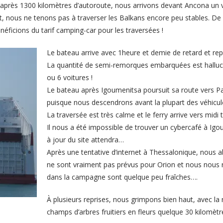
: après 1300 kilomètres d’autoroute, nous arrivons devant Ancona un
 nous ne tenons pas à traverser les Balkans encore peu stables. De plus
éficions du tarif camping-car pour les traversées !
Le bateau arrive avec 1heure et demie de retard et rep
La quantité de semi-remorques embarquées est halluci
ou 6 voitures !
Le bateau après Igoumenitsa poursuit sa route vers P
puisque nous descendrons avant la plupart des véhicul
La traversée est très calme et le ferry arrive vers midi 
Il nous a été impossible de trouver un cybercafé à Ig
à jour du site attendra…
Après une tentative d’internet à Thessalonique, nous 
ne sont vraiment pas prévus pour Orion et nous nous ra
dans la campagne sont quelque peu fraîches….
À plusieurs reprises, nous grimpons bien haut, avec la 
champs d’arbres fruitiers en fleurs quelque 30 kilomètre