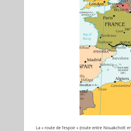
La « route de l’espoir » (route entre Nouakchott 