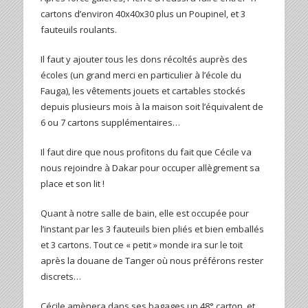
cartons d’environ 40x40x30 plus un Poupinel, et 3
fauteuils roulants.
Il faut y ajouter tous les dons récoltés auprès des
écoles (un grand merci en particulier à l’école du
Fauga), les vêtements jouets et cartables stockés
depuis plusieurs mois à la maison soit l’équivalent de
6 ou 7 cartons supplémentaires…
Il faut dire que nous profitons du fait que Cécile va
nous rejoindre à Dakar pour occuper allègrement sa
place et son lit !
Quant à notre salle de bain, elle est occupée pour
l’instant par les 3 fauteuils bien pliés et bien emballés
et 3 cartons. Tout ce « petit » monde ira sur le toit
après la douane de Tanger où nous préférons rester
discrets…
Cécile amènera dans ses bagages un 48° carton, et