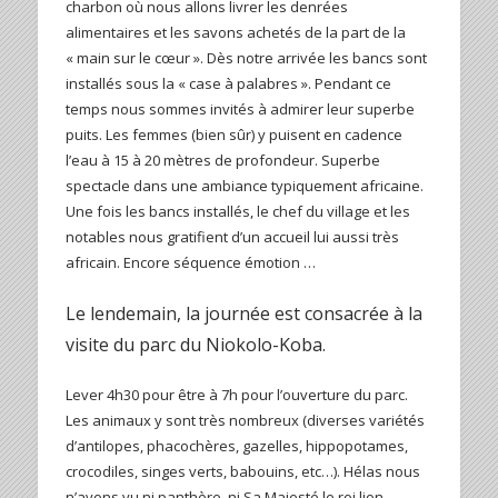
charbon où nous allons livrer les denrées
alimentaires et les savons achetés de la part de la
« main sur le cœur ». Dès notre arrivée les bancs sont
installés sous la « case à palabres ». Pendant ce
temps nous sommes invités à admirer leur superbe
puits. Les femmes (bien sûr) y puisent en cadence
l’eau à 15 à 20 mètres de profondeur. Superbe
spectacle dans une ambiance typiquement africaine.
Une fois les bancs installés, le chef du village et les
notables nous gratifient d’un accueil lui aussi très
africain. Encore séquence émotion …
Le lendemain, la journée est consacrée à la
visite du parc du Niokolo-Koba.
Lever 4h30 pour être à 7h pour l’ouverture du parc.
Les animaux y sont très nombreux (diverses variétés
d’antilopes, phacochères, gazelles, hippopotames,
crocodiles, singes verts, babouins, etc…). Hélas nous
n’avons vu ni panthère, ni Sa Majesté le roi lion.