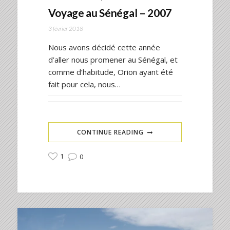
Voyage au Sénégal – 2007
3 février 2018
Nous avons décidé cette année
d’aller nous promener au Sénégal, et
comme d’habitude, Orion ayant été
fait pour cela, nous…
CONTINUE READING
1
0