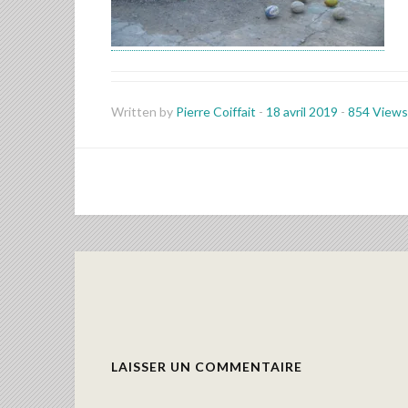
Written by
Pierre Coiffait
-
18 avril 2019
-
854 Views
LAISSER UN COMMENTAIRE