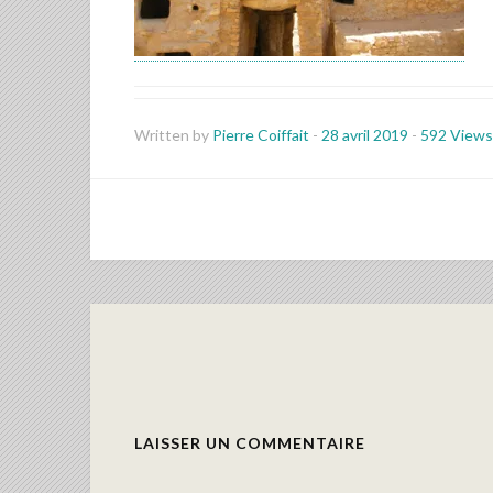
Written by
Pierre Coiffait
-
28 avril 2019
-
592 Views
LAISSER UN COMMENTAIRE