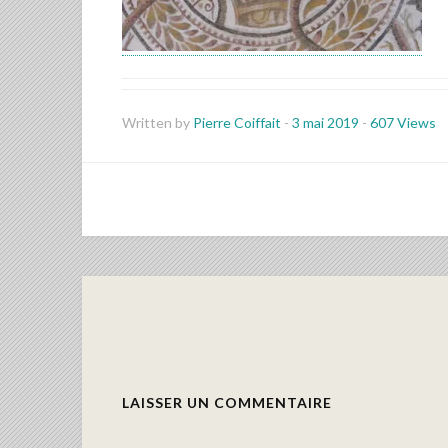
Written by
Pierre Coiffait
-
3 mai 2019
-
607 Views
LAISSER UN COMMENTAIRE