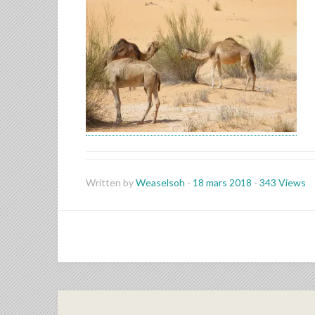
Written by
Weaselsoh
-
18 mars 2018
-
343 Views