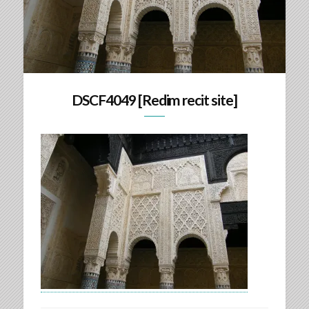
DSCF4049 [Redim recit site]