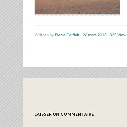
Written by
Pierre Coiffait
-
26 mars 2018
-
325 View
LAISSER UN COMMENTAIRE