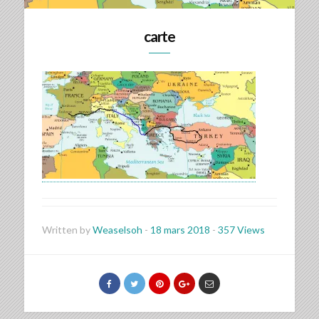
carte
Written by
Weaselsoh
-
18 mars 2018
-
357 Views